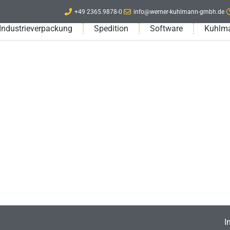
+49 2365.9878-0
info@werner-kuhlmann-gmbh.de
Industrieverpackung
Spedition
Software
Kuhlm
I